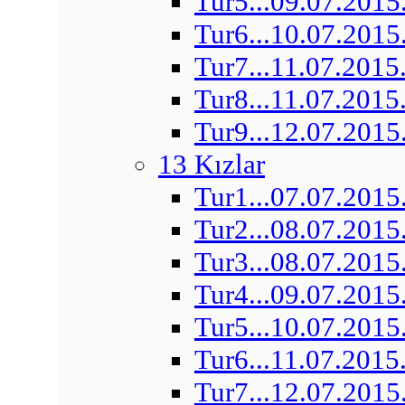
Tur5...09.07.2015
Tur6...10.07.2015
Tur7...11.07.2015
Tur8...11.07.2015
Tur9...12.07.2015
13 Kızlar
Tur1...07.07.2015
Tur2...08.07.2015
Tur3...08.07.2015
Tur4...09.07.2015
Tur5...10.07.2015
Tur6...11.07.2015
Tur7...12.07.2015