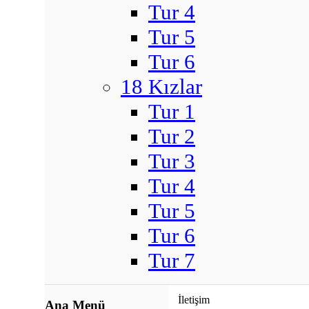
Tur 4
Tur 5
Tur 6
18 Kızlar
Tur 1
Tur 2
Tur 3
Tur 4
Tur 5
Tur 6
Tur 7
İletişim
Ana Menü