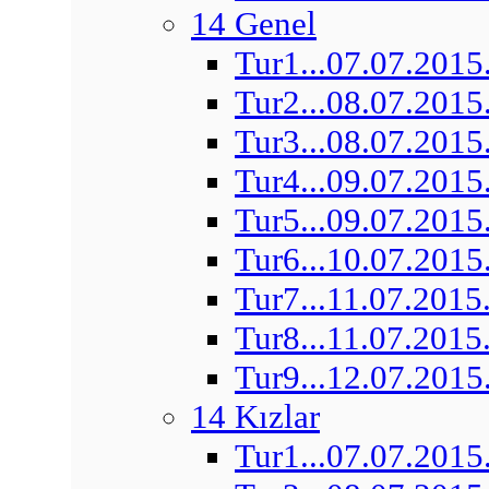
14 Genel
Tur1...07.07.2015
Tur2...08.07.2015
Tur3...08.07.2015
Tur4...09.07.2015
Tur5...09.07.2015
Tur6...10.07.2015
Tur7...11.07.2015
Tur8...11.07.2015
Tur9...12.07.2015
14 Kızlar
Tur1...07.07.2015