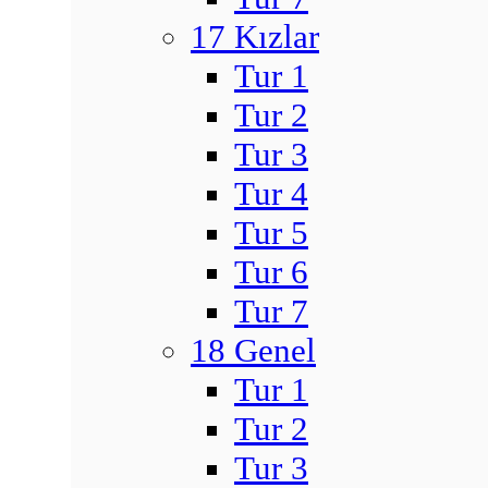
17 Kızlar
Tur 1
Tur 2
Tur 3
Tur 4
Tur 5
Tur 6
Tur 7
18 Genel
Tur 1
Tur 2
Tur 3