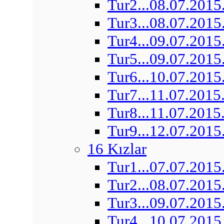
Tur2...08.07.2015
Tur3...08.07.2015
Tur4...09.07.2015
Tur5...09.07.2015
Tur6...10.07.2015
Tur7...11.07.2015
Tur8...11.07.2015
Tur9...12.07.2015
16 Kızlar
Tur1...07.07.2015
Tur2...08.07.2015
Tur3...09.07.2015
Tur4...10.07.2015