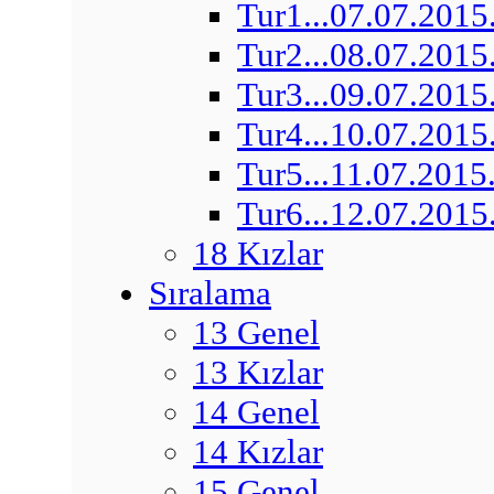
Tur1...07.07.2015
Tur2...08.07.2015
Tur3...09.07.2015
Tur4...10.07.2015
Tur5...11.07.2015
Tur6...12.07.2015
18 Kızlar
Sıralama
13 Genel
13 Kızlar
14 Genel
14 Kızlar
15 Genel