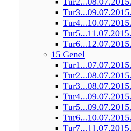
Tur2...08.07.2015
Tur3...09.07.2015
Tur4...10.07.2015
Tur5...11.07.2015
Tur6...12.07.2015
15 Genel
Tur1...07.07.2015
Tur2...08.07.2015
Tur3...08.07.2015
Tur4...09.07.2015
Tur5...09.07.2015
Tur6...10.07.2015
Tur7...11.07.2015