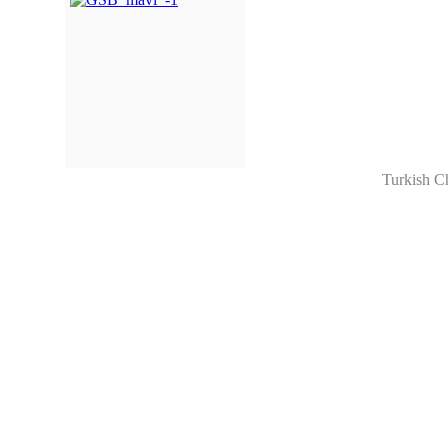
Turkish C