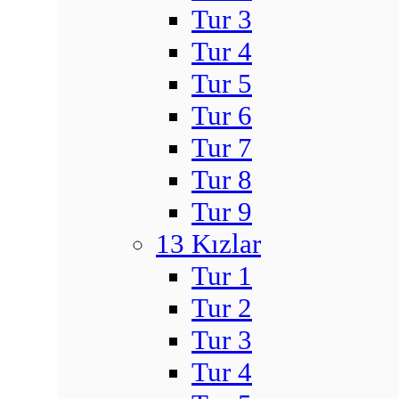
Tur 3
Tur 4
Tur 5
Tur 6
Tur 7
Tur 8
Tur 9
13 Kızlar
Tur 1
Tur 2
Tur 3
Tur 4