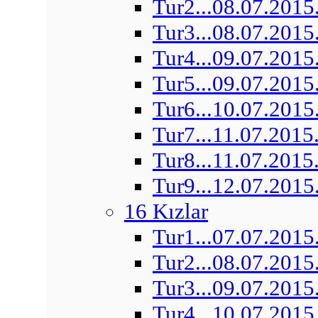
Tur2...08.07.2015
Tur3...08.07.2015
Tur4...09.07.2015
Tur5...09.07.2015
Tur6...10.07.2015
Tur7...11.07.2015
Tur8...11.07.2015
Tur9...12.07.2015
16 Kızlar
Tur1...07.07.2015
Tur2...08.07.2015
Tur3...09.07.2015
Tur4...10.07.2015