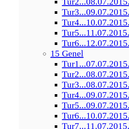
Tur2...08.07.2015
Tur3...09.07.2015
Tur4...10.07.2015
Tur5...11.07.2015
Tur6...12.07.2015
15 Genel
Tur1...07.07.2015
Tur2...08.07.2015
Tur3...08.07.2015
Tur4...09.07.2015
Tur5...09.07.2015
Tur6...10.07.2015
Tur7...11.07.2015