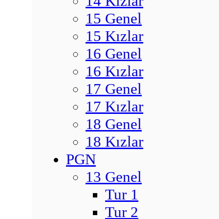
14 Kızlar
15 Genel
15 Kızlar
16 Genel
16 Kızlar
17 Genel
17 Kızlar
18 Genel
18 Kızlar
PGN
13 Genel
Tur 1
Tur 2