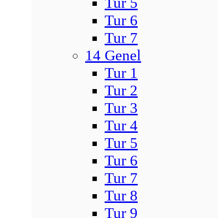
Tur 5
Tur 6
Tur 7
14 Genel
Tur 1
Tur 2
Tur 3
Tur 4
Tur 5
Tur 6
Tur 7
Tur 8
Tur 9