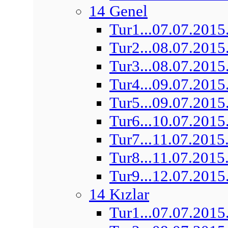
14 Genel
Tur1...07.07.2015
Tur2...08.07.2015
Tur3...08.07.2015
Tur4...09.07.2015
Tur5...09.07.2015
Tur6...10.07.2015
Tur7...11.07.2015
Tur8...11.07.2015
Tur9...12.07.2015
14 Kızlar
Tur1...07.07.2015