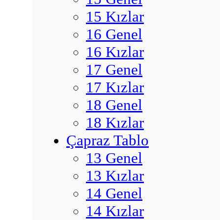
15 Kızlar
16 Genel
16 Kızlar
17 Genel
17 Kızlar
18 Genel
18 Kızlar
Çapraz Tablo
13 Genel
13 Kızlar
14 Genel
14 Kızlar