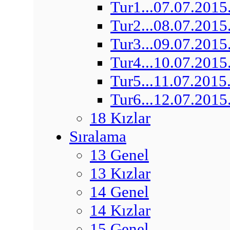
Tur1...07.07.2015
Tur2...08.07.2015
Tur3...09.07.2015
Tur4...10.07.2015
Tur5...11.07.2015
Tur6...12.07.2015
18 Kızlar
Sıralama
13 Genel
13 Kızlar
14 Genel
14 Kızlar
15 Genel