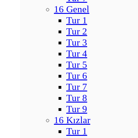
16 Genel
Tur 1
Tur 2
Tur 3
Tur 4
Tur 5
Tur 6
Tur 7
Tur 8
Tur 9
16 Kızlar
Tur 1