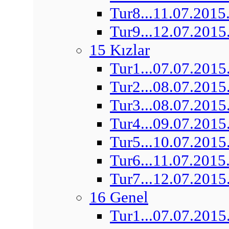
Tur8...11.07.2015
Tur9...12.07.2015
15 Kızlar
Tur1...07.07.2015
Tur2...08.07.2015
Tur3...08.07.2015
Tur4...09.07.2015
Tur5...10.07.2015
Tur6...11.07.2015
Tur7...12.07.2015
16 Genel
Tur1...07.07.2015