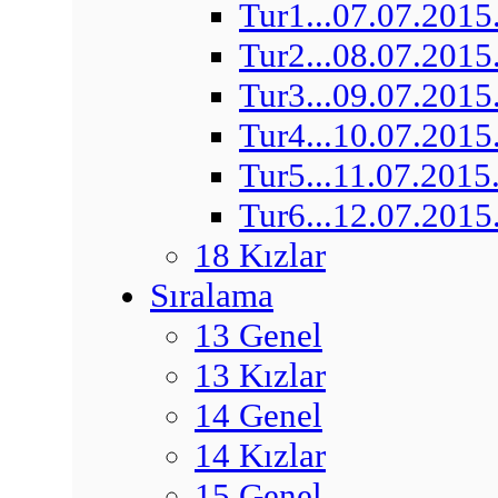
Tur1...07.07.2015
Tur2...08.07.2015
Tur3...09.07.2015
Tur4...10.07.2015
Tur5...11.07.2015
Tur6...12.07.2015
18 Kızlar
Sıralama
13 Genel
13 Kızlar
14 Genel
14 Kızlar
15 Genel