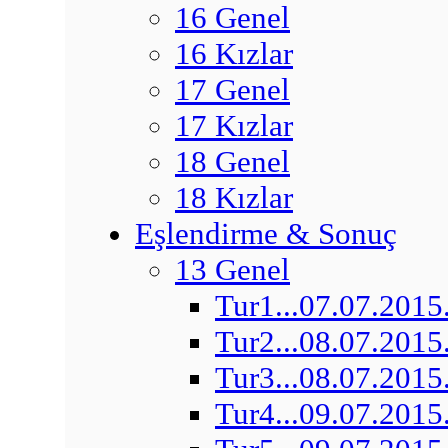
16 Genel
16 Kızlar
17 Genel
17 Kızlar
18 Genel
18 Kızlar
Eşlendirme & Sonuç
13 Genel
Tur1...07.07.2015
Tur2...08.07.2015
Tur3...08.07.2015
Tur4...09.07.2015