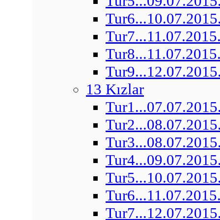
Tur5...09.07.2015
Tur6...10.07.2015
Tur7...11.07.2015
Tur8...11.07.2015
Tur9...12.07.2015
13 Kızlar
Tur1...07.07.2015
Tur2...08.07.2015
Tur3...08.07.2015
Tur4...09.07.2015
Tur5...10.07.2015
Tur6...11.07.2015
Tur7...12.07.2015