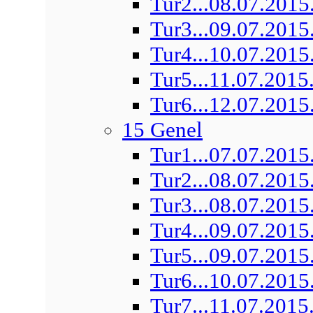
Tur2...08.07.2015
Tur3...09.07.2015
Tur4...10.07.2015
Tur5...11.07.2015
Tur6...12.07.2015
15 Genel
Tur1...07.07.2015
Tur2...08.07.2015
Tur3...08.07.2015
Tur4...09.07.2015
Tur5...09.07.2015
Tur6...10.07.2015
Tur7...11.07.2015