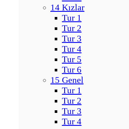
14 Kızlar
Tur 1
Tur 2
Tur 3
Tur 4
Tur 5
Tur 6
15 Genel
Tur 1
Tur 2
Tur 3
Tur 4