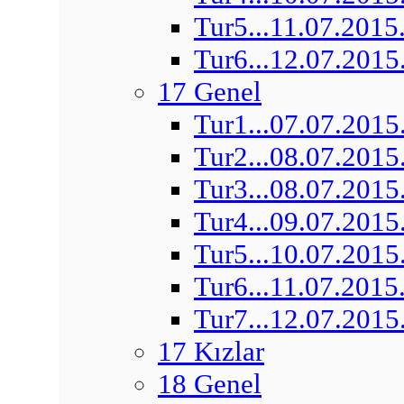
Tur5...11.07.2015
Tur6...12.07.2015
17 Genel
Tur1...07.07.2015
Tur2...08.07.2015
Tur3...08.07.2015
Tur4...09.07.2015
Tur5...10.07.2015
Tur6...11.07.2015
Tur7...12.07.2015
17 Kızlar
18 Genel