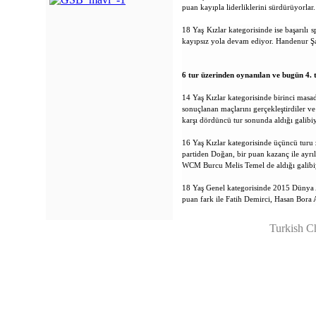
puan kayıpla liderliklerini sürdürüyorla
18 Yaş Kızlar kategorisinde ise başarılı
kayıpsız yola devam ediyor. Handenur Şah
6 tur üzerinden oynanılan ve
bugün
4. 
14 Yaş Kızlar kategorisinde birinci ma
sonuçlanan maçlarını gerçekleştirdiler v
karşı dördüncü tur sonunda aldığı galibiy
16 Yaş Kızlar kategorisinde üçüncü turu 
partiden Doğan, bir puan kazanç ile ayrı
WCM Burcu Melis Temel de aldığı galibiye
18 Yaş Genel kategorisinde 2015 Dünya 
puan fark ile Fatih Demirci, Hasan Bor
Turkish C