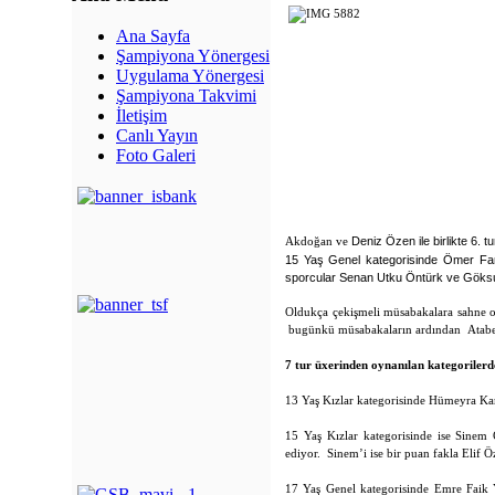
Ana Sayfa
Şampiyona Yönergesi
Uygulama Yönergesi
Şampiyona Takvimi
İletişim
Canlı Yayın
Foto Galeri
Deniz Özen ile birlikte 6. tu
Akdoğan ve
1
5 Yaş Genel kategorisinde Ömer Faru
sporcular
Senan Utku Öntürk ve Göksu E
Oldukça çekişmeli müsabakalara sahne o
bugünkü müsabakaların ardından
Atabe
7 tur üxerinden oynanılan kategorilerd
13 Yaş Kızlar kategorisinde Hümeyra
Kar
15 Yaş Kızlar kategorisinde ise
Sinem 
ediyor. Sinem’i ise bir puan fakla Elif Ö
17 Yaş Genel kategorisinde Emre Faik Y