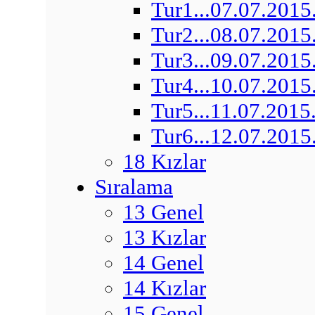
Tur1...07.07.2015
Tur2...08.07.2015
Tur3...09.07.2015
Tur4...10.07.2015
Tur5...11.07.2015
Tur6...12.07.2015
18 Kızlar
Sıralama
13 Genel
13 Kızlar
14 Genel
14 Kızlar
15 Genel