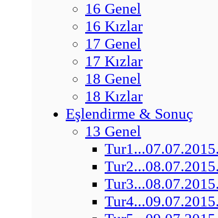
16 Genel
16 Kızlar
17 Genel
17 Kızlar
18 Genel
18 Kızlar
Eşlendirme & Sonuç
13 Genel
Tur1...07.07.2015
Tur2...08.07.2015
Tur3...08.07.2015
Tur4...09.07.2015