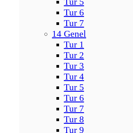
Tur 5
Tur 6
Tur 7
14 Genel
Tur 1
Tur 2
Tur 3
Tur 4
Tur 5
Tur 6
Tur 7
Tur 8
Tur 9