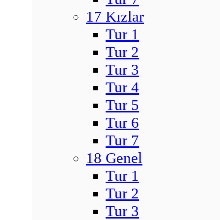
17 Kızlar
Tur 1
Tur 2
Tur 3
Tur 4
Tur 5
Tur 6
Tur 7
18 Genel
Tur 1
Tur 2
Tur 3