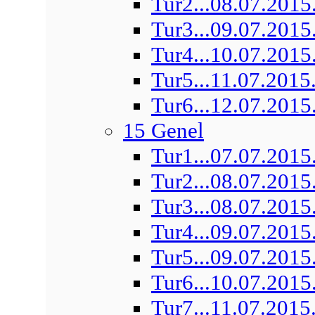
Tur2...08.07.2015
Tur3...09.07.2015
Tur4...10.07.2015
Tur5...11.07.2015
Tur6...12.07.2015
15 Genel
Tur1...07.07.2015
Tur2...08.07.2015
Tur3...08.07.2015
Tur4...09.07.2015
Tur5...09.07.2015
Tur6...10.07.2015
Tur7...11.07.2015