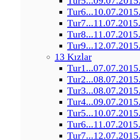
Tur5...09.07.2015
Tur6...10.07.2015
Tur7...11.07.2015
Tur8...11.07.2015
Tur9...12.07.2015
13 Kızlar
Tur1...07.07.2015
Tur2...08.07.2015
Tur3...08.07.2015
Tur4...09.07.2015
Tur5...10.07.2015
Tur6...11.07.2015
Tur7...12.07.2015