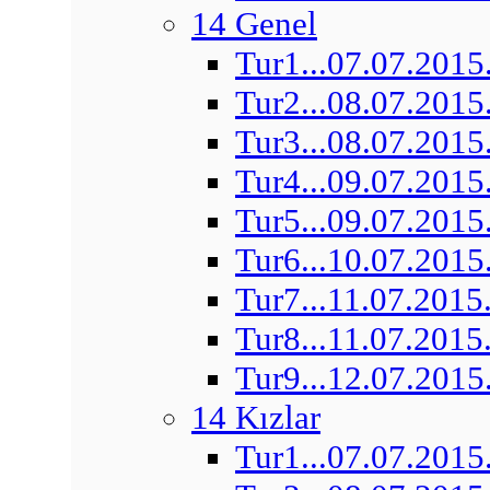
14 Genel
Tur1...07.07.2015
Tur2...08.07.2015
Tur3...08.07.2015
Tur4...09.07.2015
Tur5...09.07.2015
Tur6...10.07.2015
Tur7...11.07.2015
Tur8...11.07.2015
Tur9...12.07.2015
14 Kızlar
Tur1...07.07.2015