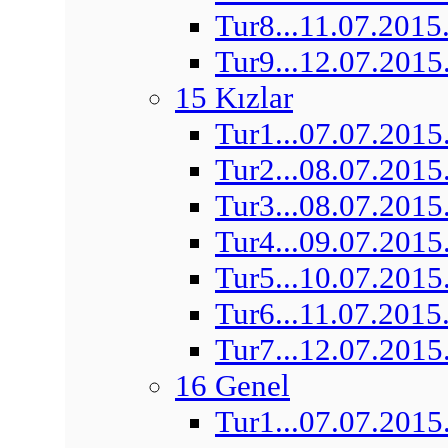
Tur8...11.07.2015
Tur9...12.07.2015
15 Kızlar
Tur1...07.07.2015
Tur2...08.07.2015
Tur3...08.07.2015
Tur4...09.07.2015
Tur5...10.07.2015
Tur6...11.07.2015
Tur7...12.07.2015
16 Genel
Tur1...07.07.2015