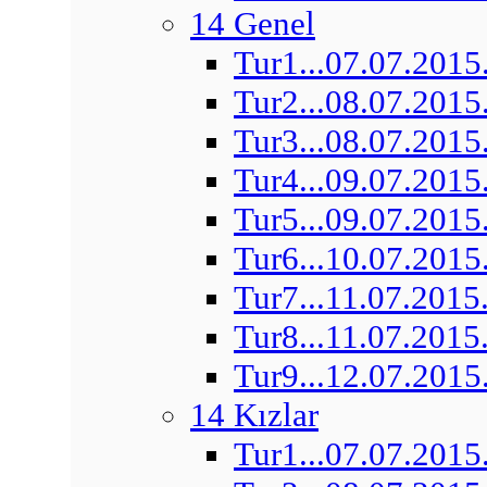
14 Genel
Tur1...07.07.2015
Tur2...08.07.2015
Tur3...08.07.2015
Tur4...09.07.2015
Tur5...09.07.2015
Tur6...10.07.2015
Tur7...11.07.2015
Tur8...11.07.2015
Tur9...12.07.2015
14 Kızlar
Tur1...07.07.2015