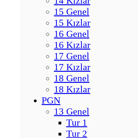
14 Kızlar
15 Genel
15 Kızlar
16 Genel
16 Kızlar
17 Genel
17 Kızlar
18 Genel
18 Kızlar
PGN
13 Genel
Tur 1
Tur 2