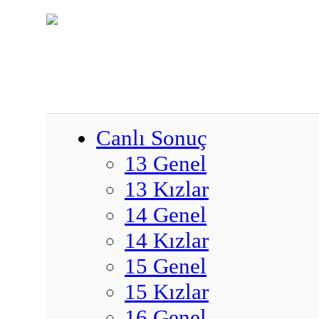
Canlı Sonuç
13 Genel
13 Kızlar
14 Genel
14 Kızlar
15 Genel
15 Kızlar
16 Genel