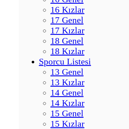
16 Kızlar
17 Genel
17 Kızlar
18 Genel
18 Kızlar
Sporcu Listesi
13 Genel
13 Kızlar
14 Genel
14 Kızlar
15 Genel
15 Kızlar