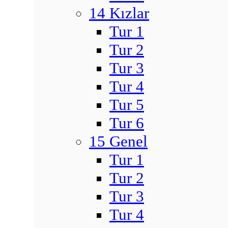
14 Kızlar
Tur 1
Tur 2
Tur 3
Tur 4
Tur 5
Tur 6
15 Genel
Tur 1
Tur 2
Tur 3
Tur 4