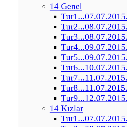
14 Genel
Tur1...07.07.2015
Tur2...08.07.2015
Tur3...08.07.2015
Tur4...09.07.2015
Tur5...09.07.2015
Tur6...10.07.2015
Tur7...11.07.2015
Tur8...11.07.2015
Tur9...12.07.2015
14 Kızlar
Tur1...07.07.2015