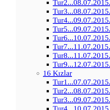
Tur2...08.07.2015
Tur3...08.07.2015
Tur4...09.07.2015
Tur5...09.07.2015
Tur6...10.07.2015
Tur7...11.07.2015
Tur8...11.07.2015
Tur9...12.07.2015
16 Kızlar
Tur1...07.07.2015
Tur2...08.07.2015
Tur3...09.07.2015
Tur4...10.07.2015