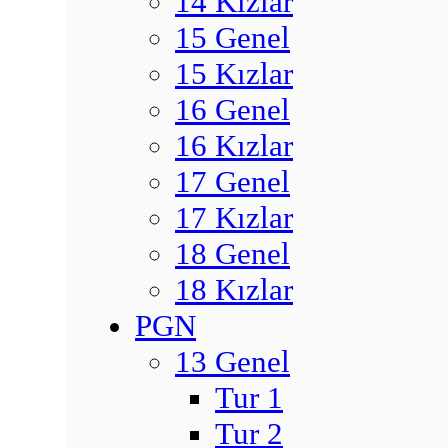
14 Kızlar
15 Genel
15 Kızlar
16 Genel
16 Kızlar
17 Genel
17 Kızlar
18 Genel
18 Kızlar
PGN
13 Genel
Tur 1
Tur 2