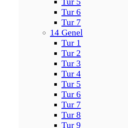
Tur 5
Tur 6
Tur 7
14 Genel
Tur 1
Tur 2
Tur 3
Tur 4
Tur 5
Tur 6
Tur 7
Tur 8
Tur 9