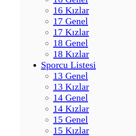
16 Kızlar
17 Genel
17 Kızlar
18 Genel
18 Kızlar
Sporcu Listesi
13 Genel
13 Kızlar
14 Genel
14 Kızlar
15 Genel
15 Kızlar