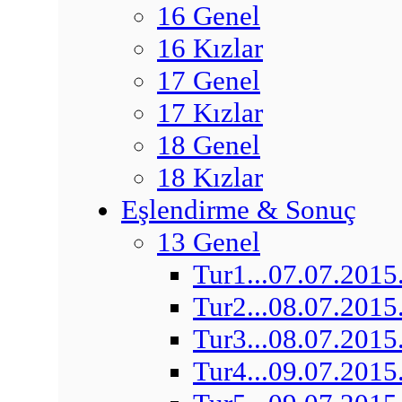
16 Genel
16 Kızlar
17 Genel
17 Kızlar
18 Genel
18 Kızlar
Eşlendirme & Sonuç
13 Genel
Tur1...07.07.2015
Tur2...08.07.2015
Tur3...08.07.2015
Tur4...09.07.2015