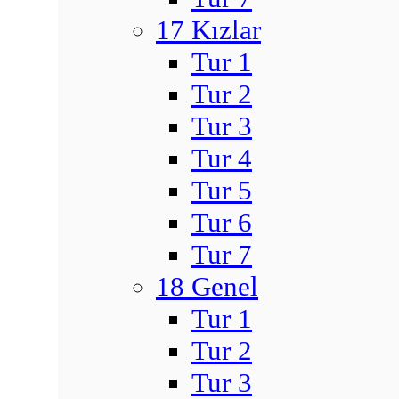
17 Kızlar
Tur 1
Tur 2
Tur 3
Tur 4
Tur 5
Tur 6
Tur 7
18 Genel
Tur 1
Tur 2
Tur 3