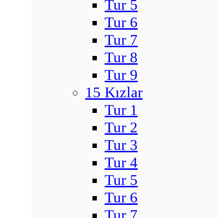
Tur 5
Tur 6
Tur 7
Tur 8
Tur 9
15 Kızlar
Tur 1
Tur 2
Tur 3
Tur 4
Tur 5
Tur 6
Tur 7