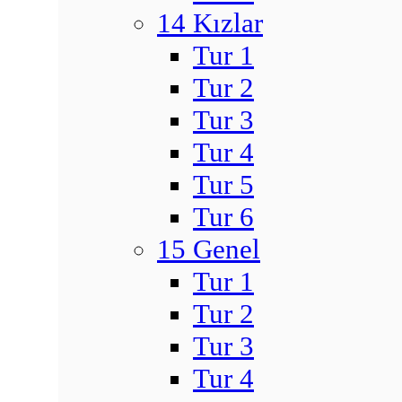
14 Kızlar
Tur 1
Tur 2
Tur 3
Tur 4
Tur 5
Tur 6
15 Genel
Tur 1
Tur 2
Tur 3
Tur 4