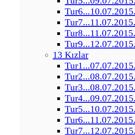
Tur5...09.07.2015
Tur6...10.07.2015
Tur7...11.07.2015
Tur8...11.07.2015
Tur9...12.07.2015
13 Kızlar
Tur1...07.07.2015
Tur2...08.07.2015
Tur3...08.07.2015
Tur4...09.07.2015
Tur5...10.07.2015
Tur6...11.07.2015
Tur7...12.07.2015