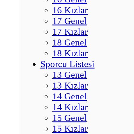
16 Kızlar
17 Genel
17 Kızlar
18 Genel
18 Kızlar
Sporcu Listesi
13 Genel
13 Kızlar
14 Genel
14 Kızlar
15 Genel
15 Kızlar