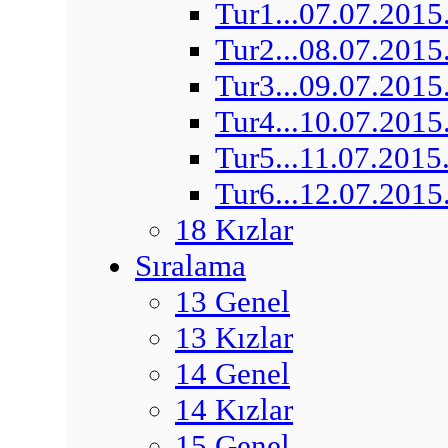
Tur1...07.07.2015
Tur2...08.07.2015
Tur3...09.07.2015
Tur4...10.07.2015
Tur5...11.07.2015
Tur6...12.07.2015
18 Kızlar
Sıralama
13 Genel
13 Kızlar
14 Genel
14 Kızlar
15 Genel