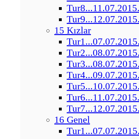
Tur8...11.07.2015
Tur9...12.07.2015
15 Kızlar
Tur1...07.07.2015
Tur2...08.07.2015
Tur3...08.07.2015
Tur4...09.07.2015
Tur5...10.07.2015
Tur6...11.07.2015
Tur7...12.07.2015
16 Genel
Tur1...07.07.2015