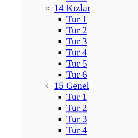
14 Kızlar
Tur 1
Tur 2
Tur 3
Tur 4
Tur 5
Tur 6
15 Genel
Tur 1
Tur 2
Tur 3
Tur 4