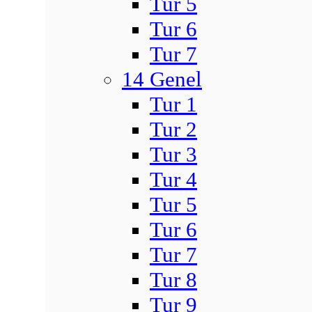
Tur 5
Tur 6
Tur 7
14 Genel
Tur 1
Tur 2
Tur 3
Tur 4
Tur 5
Tur 6
Tur 7
Tur 8
Tur 9