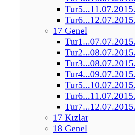
Tur5...11.07.2015
Tur6...12.07.2015
17 Genel
Tur1...07.07.2015
Tur2...08.07.2015
Tur3...08.07.2015
Tur4...09.07.2015
Tur5...10.07.2015
Tur6...11.07.2015
Tur7...12.07.2015
17 Kızlar
18 Genel