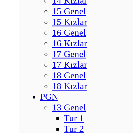
14 Kızlar
15 Genel
15 Kızlar
16 Genel
16 Kızlar
17 Genel
17 Kızlar
18 Genel
18 Kızlar
PGN
13 Genel
Tur 1
Tur 2