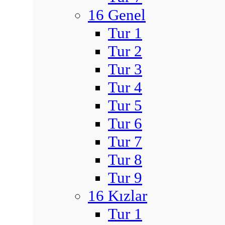
16 Genel
Tur 1
Tur 2
Tur 3
Tur 4
Tur 5
Tur 6
Tur 7
Tur 8
Tur 9
16 Kızlar
Tur 1