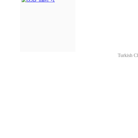
Turkish C