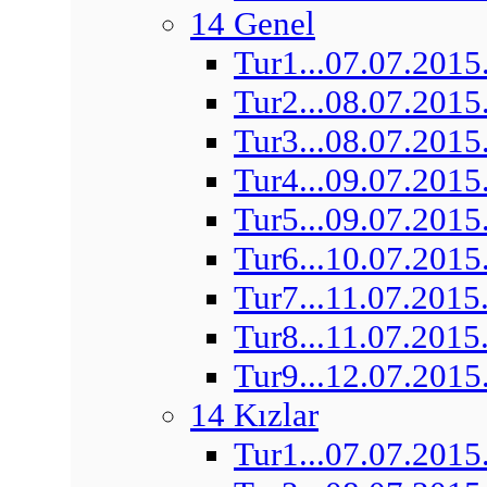
14 Genel
Tur1...07.07.2015
Tur2...08.07.2015
Tur3...08.07.2015
Tur4...09.07.2015
Tur5...09.07.2015
Tur6...10.07.2015
Tur7...11.07.2015
Tur8...11.07.2015
Tur9...12.07.2015
14 Kızlar
Tur1...07.07.2015