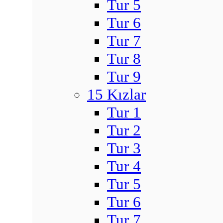
Tur 5
Tur 6
Tur 7
Tur 8
Tur 9
15 Kızlar
Tur 1
Tur 2
Tur 3
Tur 4
Tur 5
Tur 6
Tur 7