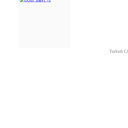
Turkish C