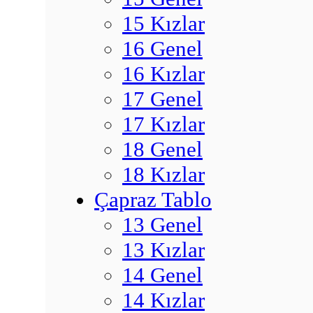
15 Kızlar
16 Genel
16 Kızlar
17 Genel
17 Kızlar
18 Genel
18 Kızlar
Çapraz Tablo
13 Genel
13 Kızlar
14 Genel
14 Kızlar