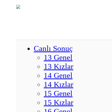
Canlı Sonuç
13 Genel
13 Kızlar
14 Genel
14 Kızlar
15 Genel
15 Kızlar
16 Genel