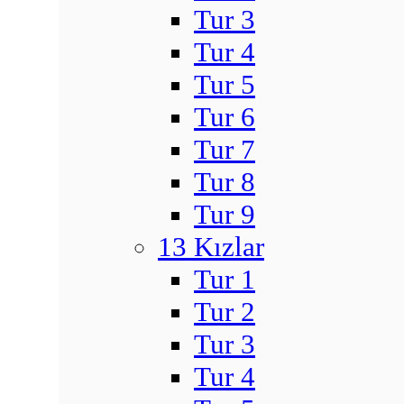
Tur 3
Tur 4
Tur 5
Tur 6
Tur 7
Tur 8
Tur 9
13 Kızlar
Tur 1
Tur 2
Tur 3
Tur 4