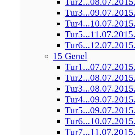
Tur2...08.07.2015
Tur3...09.07.2015
Tur4...10.07.2015
Tur5...11.07.2015
Tur6...12.07.2015
15 Genel
Tur1...07.07.2015
Tur2...08.07.2015
Tur3...08.07.2015
Tur4...09.07.2015
Tur5...09.07.2015
Tur6...10.07.2015
Tur7...11.07.2015