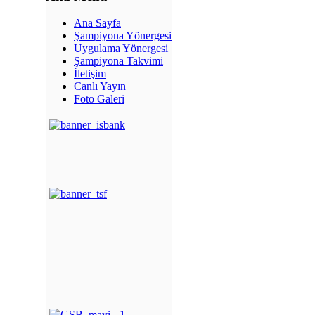
Ana Sayfa
Şampiyona Yönergesi
Uygulama Yönergesi
Şampiyona Takvimi
İletişim
Canlı Yayın
Foto Galeri