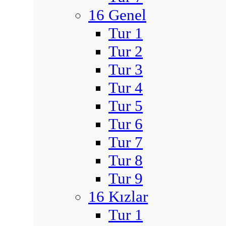
16 Genel
Tur 1
Tur 2
Tur 3
Tur 4
Tur 5
Tur 6
Tur 7
Tur 8
Tur 9
16 Kızlar
Tur 1