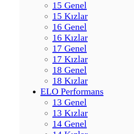
15 Genel
15 Kızlar
16 Genel
16 Kızlar
17 Genel
17 Kızlar
18 Genel
18 Kızlar
ELO Performans
13 Genel
13 Kızlar
14 Genel