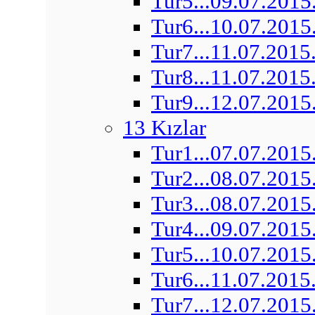
Tur5...09.07.2015
Tur6...10.07.2015
Tur7...11.07.2015
Tur8...11.07.2015
Tur9...12.07.2015
13 Kızlar
Tur1...07.07.2015
Tur2...08.07.2015
Tur3...08.07.2015
Tur4...09.07.2015
Tur5...10.07.2015
Tur6...11.07.2015
Tur7...12.07.2015