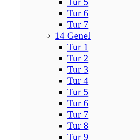
Tur 5
Tur 6
Tur 7
14 Genel
Tur 1
Tur 2
Tur 3
Tur 4
Tur 5
Tur 6
Tur 7
Tur 8
Tur 9