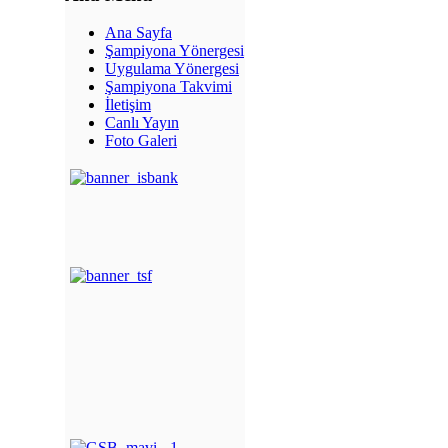
Ana Sayfa
Şampiyona Yönergesi
Uygulama Yönergesi
Şampiyona Takvimi
İletişim
Canlı Yayın
Foto Galeri