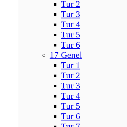
Tur 2
Tur 3
Tur 4
Tur 5
Tur 6
17 Genel
Tur 1
Tur 2
Tur 3
Tur 4
Tur 5
Tur 6
Tur 7