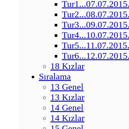
Tur1...07.07.2015
Tur2...08.07.2015
Tur3...09.07.2015
Tur4...10.07.2015
Tur5...11.07.2015
Tur6...12.07.2015
18 Kızlar
Sıralama
13 Genel
13 Kızlar
14 Genel
14 Kızlar
15 Genel