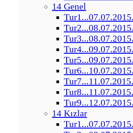
14 Genel
Tur1...07.07.2015
Tur2...08.07.2015
Tur3...08.07.2015
Tur4...09.07.2015
Tur5...09.07.2015
Tur6...10.07.2015
Tur7...11.07.2015
Tur8...11.07.2015
Tur9...12.07.2015
14 Kızlar
Tur1...07.07.2015