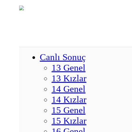
Canlı Sonuç
13 Genel
13 Kızlar
14 Genel
14 Kızlar
15 Genel
15 Kızlar
16 Genel