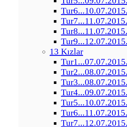
Tur5...09.07.2015
Tur6...10.07.2015
Tur7...11.07.2015
Tur8...11.07.2015
Tur9...12.07.2015
13 Kızlar
Tur1...07.07.2015
Tur2...08.07.2015
Tur3...08.07.2015
Tur4...09.07.2015
Tur5...10.07.2015
Tur6...11.07.2015
Tur7...12.07.2015