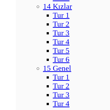
14 Kızlar
Tur 1
Tur 2
Tur 3
Tur 4
Tur 5
Tur 6
15 Genel
Tur 1
Tur 2
Tur 3
Tur 4