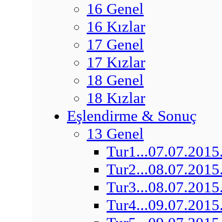
16 Genel
16 Kızlar
17 Genel
17 Kızlar
18 Genel
18 Kızlar
Eşlendirme & Sonuç
13 Genel
Tur1...07.07.2015
Tur2...08.07.2015
Tur3...08.07.2015
Tur4...09.07.2015