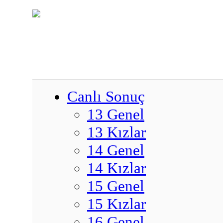
Canlı Sonuç
13 Genel
13 Kızlar
14 Genel
14 Kızlar
15 Genel
15 Kızlar
16 Genel