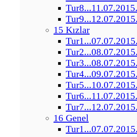
Tur8...11.07.2015
Tur9...12.07.2015
15 Kızlar
Tur1...07.07.2015
Tur2...08.07.2015
Tur3...08.07.2015
Tur4...09.07.2015
Tur5...10.07.2015
Tur6...11.07.2015
Tur7...12.07.2015
16 Genel
Tur1...07.07.2015