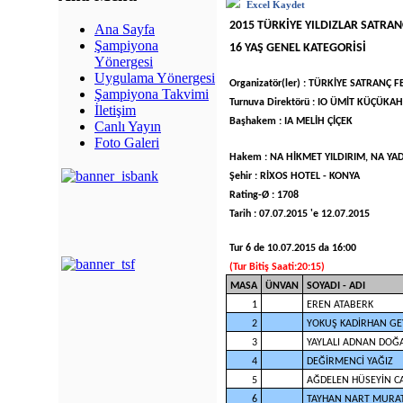
Excel Kaydet
2015 TÜRKİYE YILDIZLAR SATRA
Ana Sayfa
Şampiyona
16 YAŞ GENEL KATEGORİSİ
Yönergesi
Uygulama Yönergesi
Organizatör(ler) : TÜRKİYE SATRANÇ
Şampiyona Takvimi
Turnuva Direktörü : IO ÜMİT KÜÇÜK
İletişim
Başhakem : IA MELİH ÇİÇEK
Canlı Yayın
Foto Galeri
Hakem : NA HİKMET YILDIRIM, NA YA
Şehir : RİXOS HOTEL - KONYA
Rating-Ø : 1708
Tarih : 07.07.2015 'e 12.07.2015
Tur 6 de 10.07.2015 da 16:00
(Tur Bitiş Saati:20:15)
MASA
ÜNVAN
SOYADI - ADI
1
EREN ATABERK
2
YOKUŞ KADİRHAN GE
3
YAYLALI ADNAN DOĞ
4
DEĞİRMENCİ YAĞIZ
5
AĞDELEN HÜSEYİN C
6
TAYHAN NART MURA