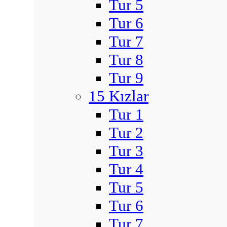
Tur 5
Tur 6
Tur 7
Tur 8
Tur 9
15 Kızlar
Tur 1
Tur 2
Tur 3
Tur 4
Tur 5
Tur 6
Tur 7