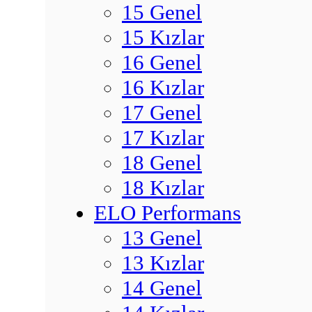
15 Genel
15 Kızlar
16 Genel
16 Kızlar
17 Genel
17 Kızlar
18 Genel
18 Kızlar
ELO Performans
13 Genel
13 Kızlar
14 Genel