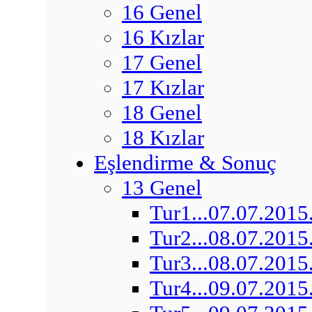
16 Genel
16 Kızlar
17 Genel
17 Kızlar
18 Genel
18 Kızlar
Eşlendirme & Sonuç
13 Genel
Tur1...07.07.2015
Tur2...08.07.2015
Tur3...08.07.2015
Tur4...09.07.2015