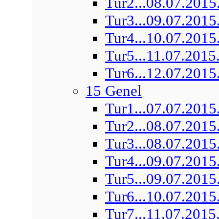
Tur2...08.07.2015
Tur3...09.07.2015
Tur4...10.07.2015
Tur5...11.07.2015
Tur6...12.07.2015
15 Genel
Tur1...07.07.2015
Tur2...08.07.2015
Tur3...08.07.2015
Tur4...09.07.2015
Tur5...09.07.2015
Tur6...10.07.2015
Tur7...11.07.2015