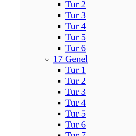
Tur 2
Tur 3
Tur 4
Tur 5
Tur 6
17 Genel
Tur 1
Tur 2
Tur 3
Tur 4
Tur 5
Tur 6
Tur 7