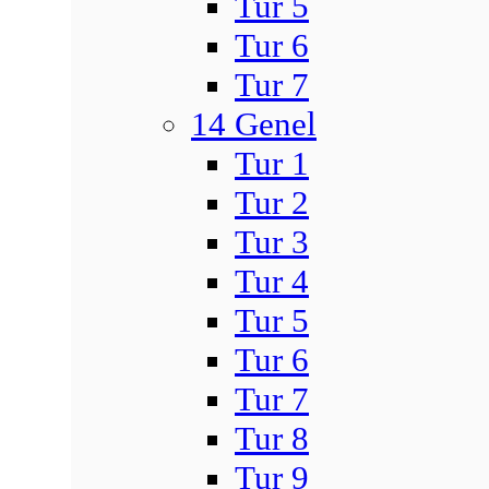
Tur 5
Tur 6
Tur 7
14 Genel
Tur 1
Tur 2
Tur 3
Tur 4
Tur 5
Tur 6
Tur 7
Tur 8
Tur 9