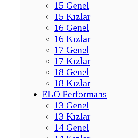
15 Genel
15 Kızlar
16 Genel
16 Kızlar
17 Genel
17 Kızlar
18 Genel
18 Kızlar
ELO Performans
13 Genel
13 Kızlar
14 Genel