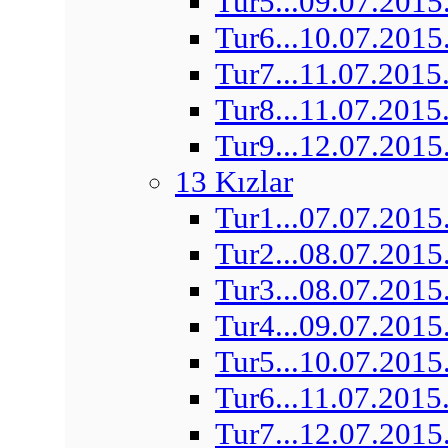
Tur5...09.07.2015
Tur6...10.07.2015
Tur7...11.07.2015
Tur8...11.07.2015
Tur9...12.07.2015
13 Kızlar
Tur1...07.07.2015
Tur2...08.07.2015
Tur3...08.07.2015
Tur4...09.07.2015
Tur5...10.07.2015
Tur6...11.07.2015
Tur7...12.07.2015