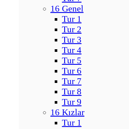
16 Genel
Tur 1
Tur 2
Tur 3
Tur 4
Tur 5
Tur 6
Tur 7
Tur 8
Tur 9
16 Kızlar
Tur 1