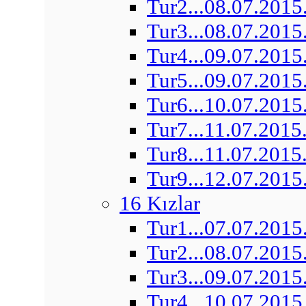
Tur2...08.07.2015
Tur3...08.07.2015
Tur4...09.07.2015
Tur5...09.07.2015
Tur6...10.07.2015
Tur7...11.07.2015
Tur8...11.07.2015
Tur9...12.07.2015
16 Kızlar
Tur1...07.07.2015
Tur2...08.07.2015
Tur3...09.07.2015
Tur4...10.07.2015