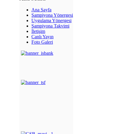
Ana Sayfa
Şampiyona Yönergesi
Uygulama Yönergesi
Şampiyona Takvimi
İletişim
Canlı Yayın
Foto Galeri