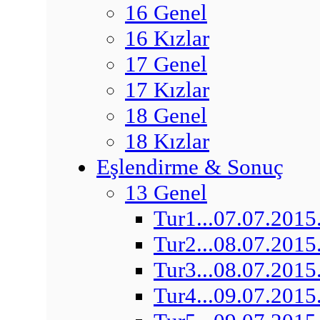
16 Genel
16 Kızlar
17 Genel
17 Kızlar
18 Genel
18 Kızlar
Eşlendirme & Sonuç
13 Genel
Tur1...07.07.2015
Tur2...08.07.2015
Tur3...08.07.2015
Tur4...09.07.2015