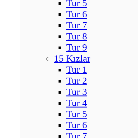
Tur 5
Tur 6
Tur 7
Tur 8
Tur 9
15 Kızlar
Tur 1
Tur 2
Tur 3
Tur 4
Tur 5
Tur 6
Tur 7