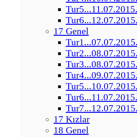
Tur5...11.07.2015
Tur6...12.07.2015
17 Genel
Tur1...07.07.2015
Tur2...08.07.2015
Tur3...08.07.2015
Tur4...09.07.2015
Tur5...10.07.2015
Tur6...11.07.2015
Tur7...12.07.2015
17 Kızlar
18 Genel