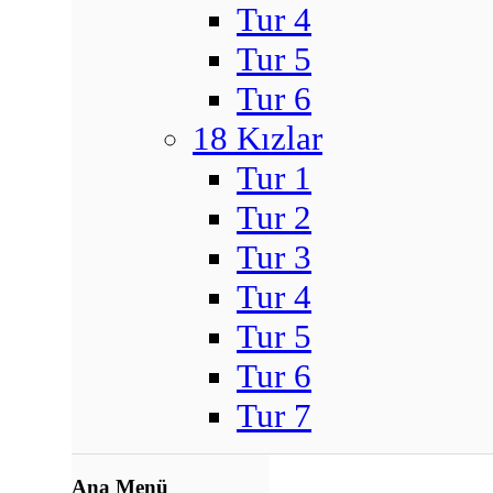
Tur 4
Tur 5
Tur 6
18 Kızlar
Tur 1
Tur 2
Tur 3
Tur 4
Tur 5
Tur 6
Tur 7
Ana Menü