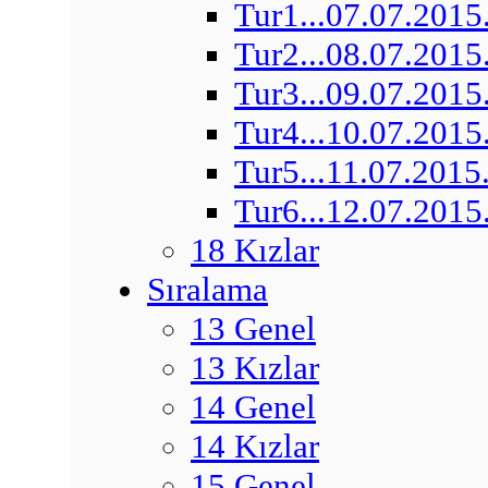
Tur1...07.07.2015
Tur2...08.07.2015
Tur3...09.07.2015
Tur4...10.07.2015
Tur5...11.07.2015
Tur6...12.07.2015
18 Kızlar
Sıralama
13 Genel
13 Kızlar
14 Genel
14 Kızlar
15 Genel