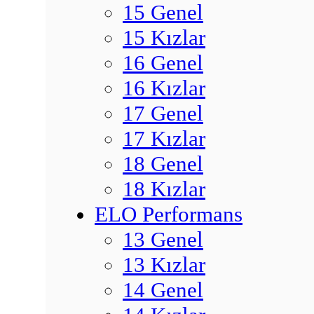
15 Genel
15 Kızlar
16 Genel
16 Kızlar
17 Genel
17 Kızlar
18 Genel
18 Kızlar
ELO Performans
13 Genel
13 Kızlar
14 Genel