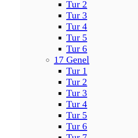
Tur 2
Tur 3
Tur 4
Tur 5
Tur 6
17 Genel
Tur 1
Tur 2
Tur 3
Tur 4
Tur 5
Tur 6
Tur 7