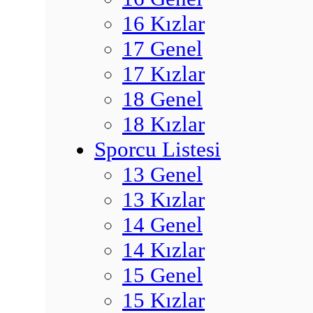
16 Kızlar
17 Genel
17 Kızlar
18 Genel
18 Kızlar
Sporcu Listesi
13 Genel
13 Kızlar
14 Genel
14 Kızlar
15 Genel
15 Kızlar