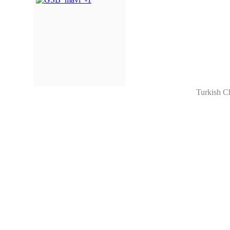
Turkish C