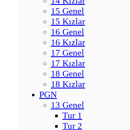
14 Kızlar
15 Genel
15 Kızlar
16 Genel
16 Kızlar
17 Genel
17 Kızlar
18 Genel
18 Kızlar
PGN
13 Genel
Tur 1
Tur 2