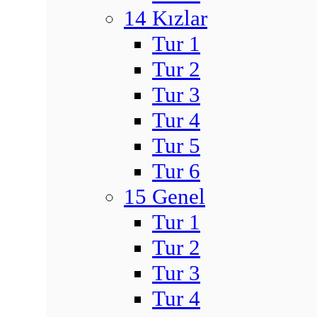
14 Kızlar
Tur 1
Tur 2
Tur 3
Tur 4
Tur 5
Tur 6
15 Genel
Tur 1
Tur 2
Tur 3
Tur 4