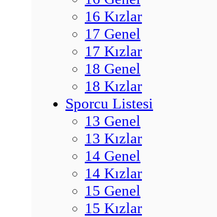
16 Kızlar
17 Genel
17 Kızlar
18 Genel
18 Kızlar
Sporcu Listesi
13 Genel
13 Kızlar
14 Genel
14 Kızlar
15 Genel
15 Kızlar