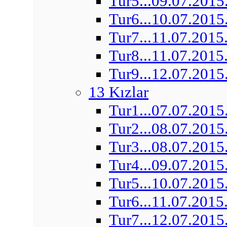
Tur5...09.07.2015
Tur6...10.07.2015
Tur7...11.07.2015
Tur8...11.07.2015
Tur9...12.07.2015
13 Kızlar
Tur1...07.07.2015
Tur2...08.07.2015
Tur3...08.07.2015
Tur4...09.07.2015
Tur5...10.07.2015
Tur6...11.07.2015
Tur7...12.07.2015