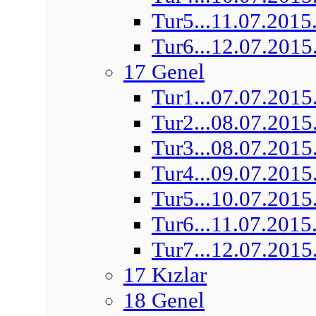
Tur5...11.07.2015
Tur6...12.07.2015
17 Genel
Tur1...07.07.2015
Tur2...08.07.2015
Tur3...08.07.2015
Tur4...09.07.2015
Tur5...10.07.2015
Tur6...11.07.2015
Tur7...12.07.2015
17 Kızlar
18 Genel