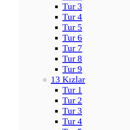
Tur 3
Tur 4
Tur 5
Tur 6
Tur 7
Tur 8
Tur 9
13 Kızlar
Tur 1
Tur 2
Tur 3
Tur 4