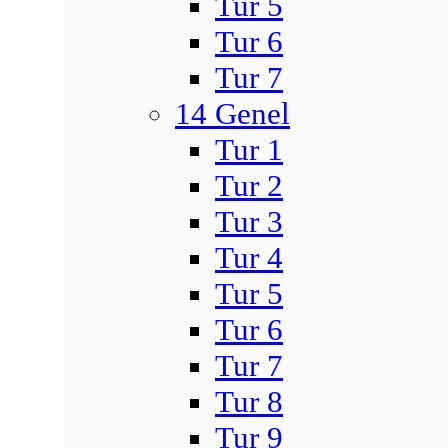
Tur 5
Tur 6
Tur 7
14 Genel
Tur 1
Tur 2
Tur 3
Tur 4
Tur 5
Tur 6
Tur 7
Tur 8
Tur 9