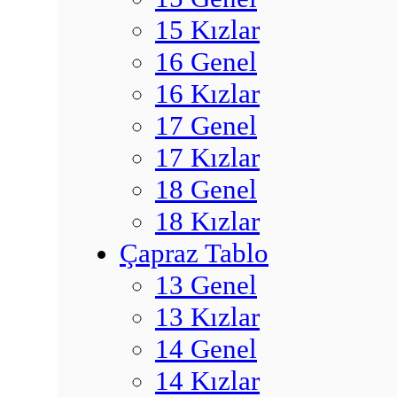
15 Kızlar
16 Genel
16 Kızlar
17 Genel
17 Kızlar
18 Genel
18 Kızlar
Çapraz Tablo
13 Genel
13 Kızlar
14 Genel
14 Kızlar