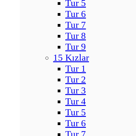
Tur 5
Tur 6
Tur 7
Tur 8
Tur 9
15 Kızlar
Tur 1
Tur 2
Tur 3
Tur 4
Tur 5
Tur 6
Tur 7