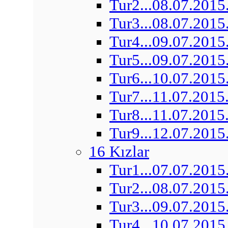
Tur2...08.07.2015
Tur3...08.07.2015
Tur4...09.07.2015
Tur5...09.07.2015
Tur6...10.07.2015
Tur7...11.07.2015
Tur8...11.07.2015
Tur9...12.07.2015
16 Kızlar
Tur1...07.07.2015
Tur2...08.07.2015
Tur3...09.07.2015
Tur4...10.07.2015