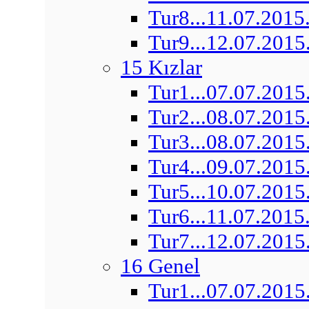
Tur8...11.07.2015
Tur9...12.07.2015
15 Kızlar
Tur1...07.07.2015
Tur2...08.07.2015
Tur3...08.07.2015
Tur4...09.07.2015
Tur5...10.07.2015
Tur6...11.07.2015
Tur7...12.07.2015
16 Genel
Tur1...07.07.2015