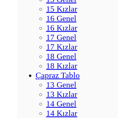
15 Kızlar
16 Genel
16 Kızlar
17 Genel
17 Kızlar
18 Genel
18 Kızlar
Çapraz Tablo
13 Genel
13 Kızlar
14 Genel
14 Kızlar