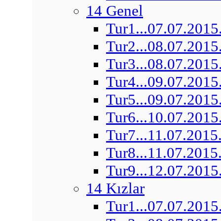
14 Genel
Tur1...07.07.2015
Tur2...08.07.2015
Tur3...08.07.2015
Tur4...09.07.2015
Tur5...09.07.2015
Tur6...10.07.2015
Tur7...11.07.2015
Tur8...11.07.2015
Tur9...12.07.2015
14 Kızlar
Tur1...07.07.2015