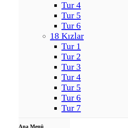
Tur 4
Tur 5
Tur 6
18 Kızlar
Tur 1
Tur 2
Tur 3
Tur 4
Tur 5
Tur 6
Tur 7
Ana Menü