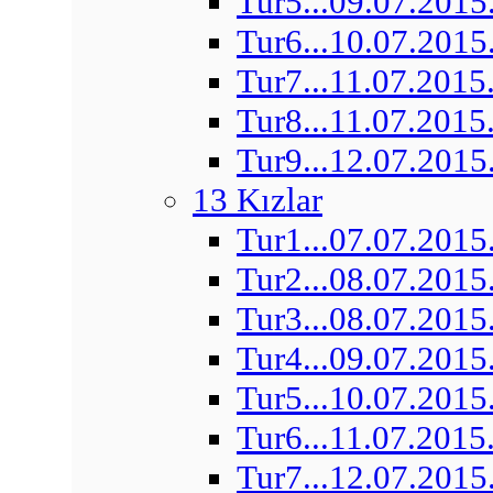
Tur5...09.07.2015
Tur6...10.07.2015
Tur7...11.07.2015
Tur8...11.07.2015
Tur9...12.07.2015
13 Kızlar
Tur1...07.07.2015
Tur2...08.07.2015
Tur3...08.07.2015
Tur4...09.07.2015
Tur5...10.07.2015
Tur6...11.07.2015
Tur7...12.07.2015