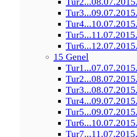
Tur2...08.07.2015
Tur3...09.07.2015
Tur4...10.07.2015
Tur5...11.07.2015
Tur6...12.07.2015
15 Genel
Tur1...07.07.2015
Tur2...08.07.2015
Tur3...08.07.2015
Tur4...09.07.2015
Tur5...09.07.2015
Tur6...10.07.2015
Tur7...11.07.2015