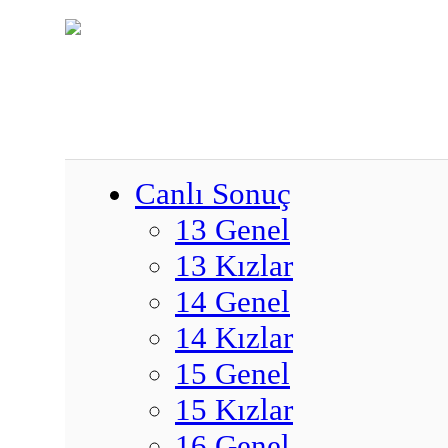
Canlı Sonuç
13 Genel
13 Kızlar
14 Genel
14 Kızlar
15 Genel
15 Kızlar
16 Genel