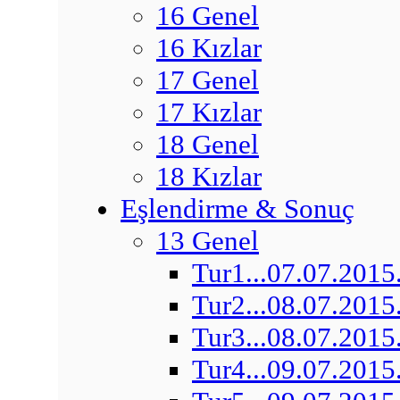
16 Genel
16 Kızlar
17 Genel
17 Kızlar
18 Genel
18 Kızlar
Eşlendirme & Sonuç
13 Genel
Tur1...07.07.2015
Tur2...08.07.2015
Tur3...08.07.2015
Tur4...09.07.2015